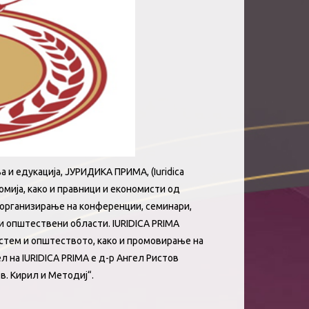
и едукација, ЈУРИДИКА ПРИМА, (Iuridica
омија, како и правници и економисти од
, организирање на конференции, семинари,
ги општествени области
. IURIDICA PRIMA
истем и општеството, како и промовирање на
 на IURIDICA PRIMA е д-р Ангел Ристов
в. Кирил и Методиј“.