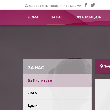
Следете не на социјалните мрежи
ДОМА
ЗА НАС
ОРГАНИЗАЦИЈА
Поч
ЗА НАС
За Институтот
Лого
Цели