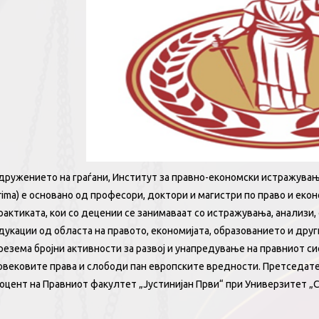
дружението на граѓани, Институт за правно-економски истражувања 
rima) е основано од професори, доктори и магистри по право и екон
рактиката, кои со децении се занимаваат со истражувања, анализи
дукации од областа на правото, економијата, образованието и дру
резема бројни активности за развој и унапредување на правниот с
овековите права и слободи пан европските вредности. Претседател
оцент на Правниот факултет „Јустинијан Први“ при Универзитет „С