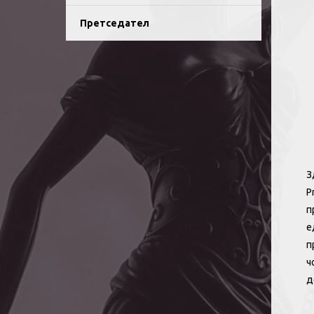
Претседател
З
P
п
е
п
ч
д