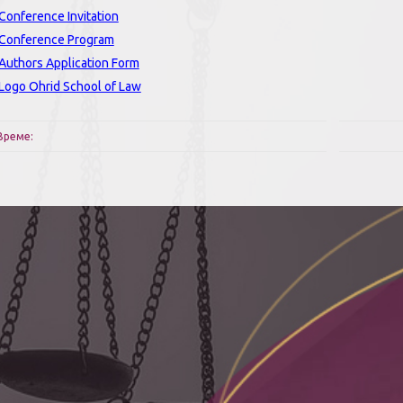
Conference Invitation
Conference Program
Authors Application Form
Logo Ohrid School of Law
Време: