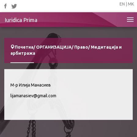
EN
|
МК
Iuridica Prima
Tog
nav
Почетна
/
ОРГАНИЗАЦИЈА
/
Право
/
Медитација и
арбитража
М-р Илија Манасиев
lijamanasiev@gmail.com